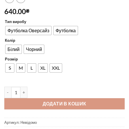
640.00
₴
Тип виробу
Футболка Оверсайз
Футболка
Колір
Білий
Чорний
Розмір
S
M
L
XL
XXL
Kitten thinks кількість
ДОДАТИ В КОШИК
Артикул:
Невідомо