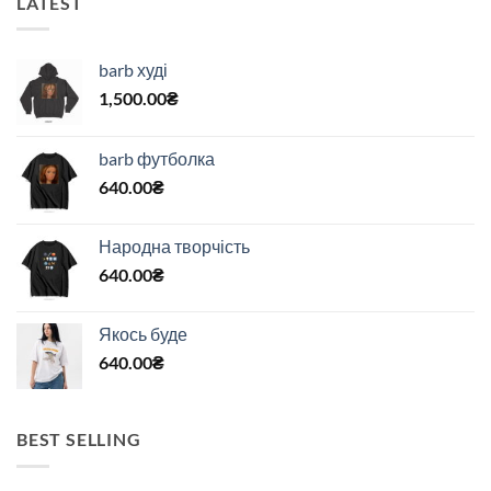
LATEST
barb худі
1,500.00
₴
barb футболка
640.00
₴
Народна творчість
640.00
₴
Якось буде
640.00
₴
BEST SELLING