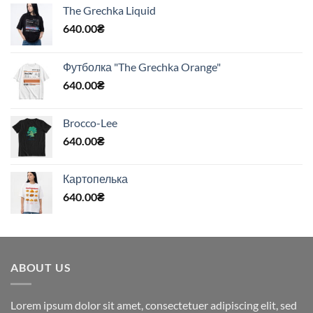
The Grechka Liquid
640.00
₴
Футболка "The Grechka Orange"
640.00
₴
Brocco-Lee
640.00
₴
Картопелька
640.00
₴
ABOUT US
Lorem ipsum dolor sit amet, consectetuer adipiscing elit, sed