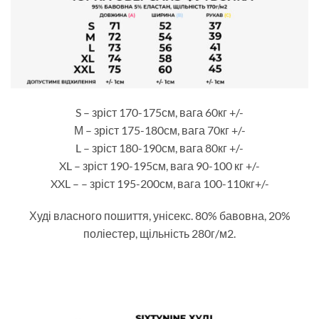
S – зріст 170-175см, вага 60кг +/-
М – зріст 175-180см, вага 70кг +/-
L – зріст 180-190см, вага 80кг +/-
XL – зріст 190-195см, вага 90-100 кг +/-
XXL – – зріст 195-200см, вага 100-110кг+/-
Худі власного пошиття, унісекс. 80% бавовна, 20%
поліестер, щільність 280г/м2.