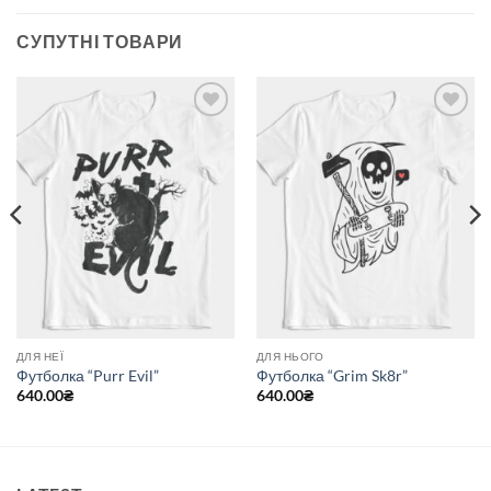
СУПУТНІ ТОВАРИ
Додати
Додати
до
до
списку
списку
бажань
бажань
ДЛЯ НЕЇ
ДЛЯ НЬОГО
Футболка “Purr Evil”
Футболка “Grim Sk8r”
640.00
₴
640.00
₴